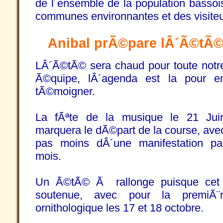
de l´ensemble de la population basso
communes environnantes et des visiteu
Anibal prÃ©pare lÂ´Ã©tÃ©
LÂ´Ã©tÃ© sera chaud pour toute notr
Ã©quipe, lÂ´agenda est la pour e
tÃ©moigner.
La fÃªte de la musique le 21 Jui
marquera le dÃ©part de la course, ave
pas moins dÂ´une manifestation pa
mois.
Un Ã©tÃ© Ã rallonge puisque cet a
soutenue, avec pour la premiÃ¨
ornithologique les 17 et 18 octobre.